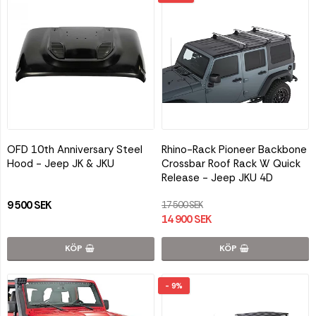
OFD 10th Anniversary Steel
Rhino-Rack Pioneer Backbone
Hood - Jeep JK & JKU
Crossbar Roof Rack W Quick
Release - Jeep JKU 4D
9 500 SEK
17 500 SEK
14 900 SEK
KÖP
KÖP
- 9%