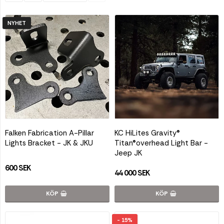
NYHET
Falken Fabrication A-Pillar
KC HiLites Gravity®
Lights Bracket - JK & JKU
Titan®overhead Light Bar -
Jeep JK
600 SEK
44 000 SEK
KÖP
KÖP
- 15%