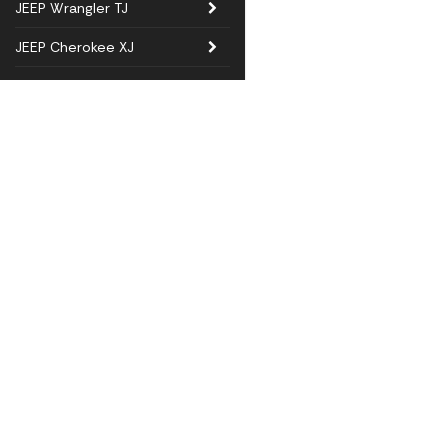
JEEP Wrangler TJ
JEEP Cherokee XJ
JEEP Wrangler YJ
Overlanding
Taktält och tillbehör
Winch & Recovery
ESU Holding AB
Tillbehör - ej
Frihamravägen 24G
modellspecifika
762 92 RImbo
Sweden
Belysning
daniel@falkenfabrication
070 565 01 92
Utförsäljning
Villkor & info
559140-1988