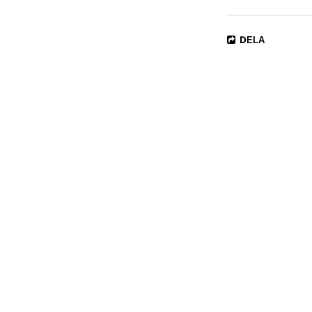
Notes:
If you don't know 
Do NOT use with 
DELA