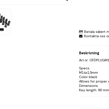
Betala säkert 
Kontakta oss o
Beskrivning
Art.nr: OFDPLUGM
Specs:
M14x1,5mm
Color black
Allows for proper
Dimensions:
Key length: 90 m
Nut height: 50 mm
In the box:
(24) Lug nut
Lug nuts key