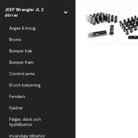
JEEP Wrangler JL 2
dörrar
Avgas & Insug
Broms
Bumper bak
Bumper fram
Control arms
El och belysning
Fenders
Fjädrar
Fälgar, däck och
hjultillbehör
Invändiga tillbehör