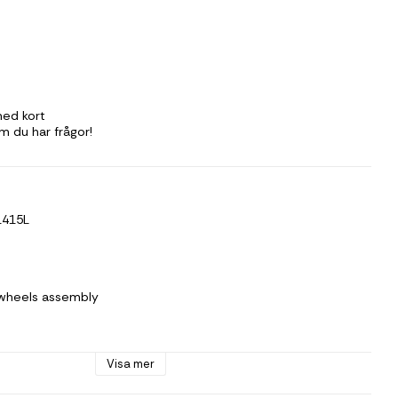
med kort
m du har frågor!
1415L
 wheels assembly
m
Visa mer