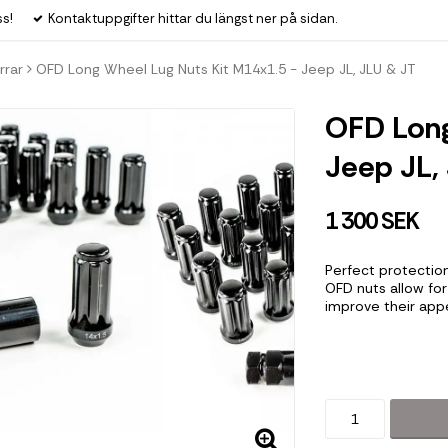
ss!
Kontaktuppgifter hittar du längst ner på sidan.
rrar
OFD Long Wheel Lug Nuts Kit M14x1.5 - Jeep JL, JLU & JT
OFD Long
Jeep JL,
1 300 SEK
Perfect protectio
OFD nuts allow for
improve their appe