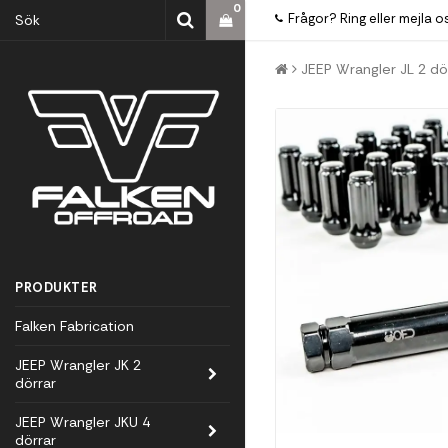
0
Frågor? Ring eller mejla o
JEEP Wrangler JL 2 dö
PRODUKTER
Falken Fabrication
JEEP Wrangler JK 2
dörrar
JEEP Wrangler JKU 4
dörrar