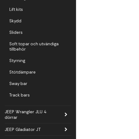
Lift kits
Skydd
Sliders
Soft topar och utvändiga
tillbehör
Styrning
Stötdämpare
Sway bar
Track bars
JEEP Wrangler JLU 4
dörrar
JEEP Gladiator JT